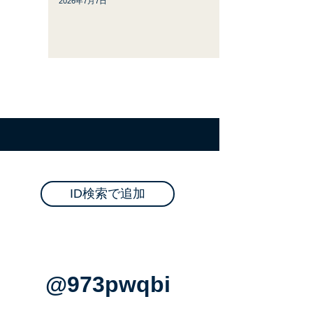
2026年7月7日
！
ID検索で追加
@973pwqbi