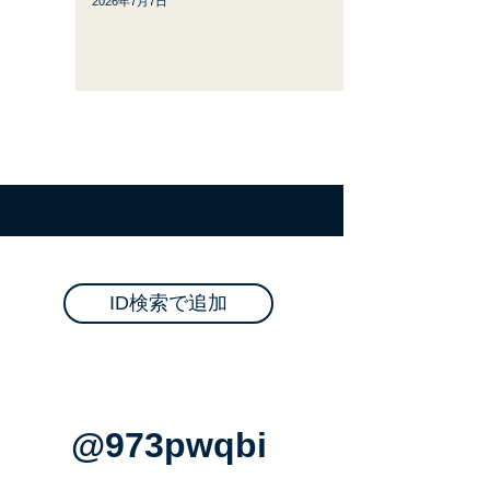
2026年7月7日
！
ID検索で追加
@973pwqbi